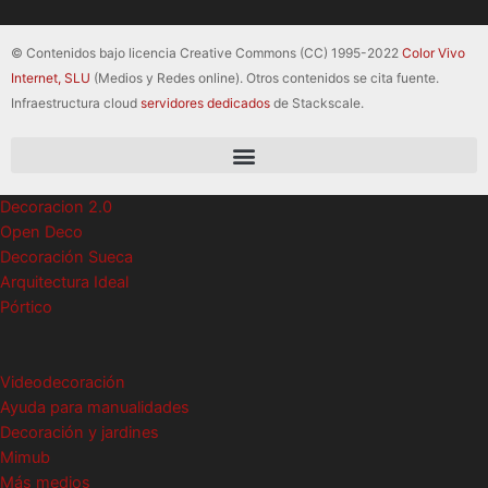
© Contenidos bajo licencia Creative Commons (CC) 1995-2022
Color Vivo
Internet, SLU
(Medios y Redes online). Otros contenidos se cita fuente.
Infraestructura cloud
servidores dedicados
de Stackscale.
Decoracion 2.0
Open Deco
Decoración Sueca
Arquitectura Ideal
Pórtico
Videodecoración
Ayuda para manualidades
Decoración y jardines
Mimub
Más medios