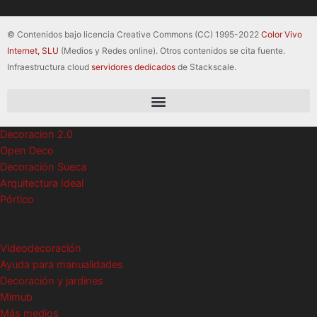
© Contenidos bajo licencia Creative Commons (CC) 1995-2022
Color Vivo
Internet, SLU
(Medios y Redes online). Otros contenidos se cita fuente.
Infraestructura cloud
servidores dedicados
de Stackscale.
Decoracion 2.0
Open Deco
Decoración Sueca
Arquitectura Ideal
Pórtico
Videodecoración
Ayuda para manualidades
Decoración y jardines
Mimub
Más medios