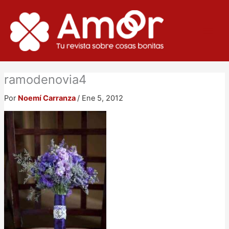
Ir
al
contenido
ramodenovia4
Por
Noemí Carranza
/
Ene 5, 2012