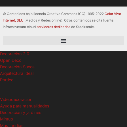
© Contenidos bajo licencia Creative Commons (CC) 1995-2022
Color Vivo
Internet, SLU
(Medios y Redes online). Otros contenidos se cita fuente.
Infraestructura cloud
servidores dedicados
de Stackscale.
Decoracion 2.0
Open Deco
Decoración Sueca
Arquitectura Ideal
Pórtico
Videodecoración
Ayuda para manualidades
Decoración y jardines
Mimub
Más medios