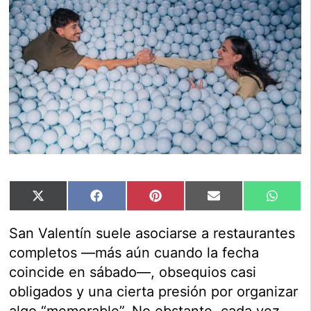
Compartir
Compartir
Compartir
Compartir
Compar
X
Facebook
Pinterest
Email
Whats
en
en
en
en
en
(Twitter)
San Valentín suele asociarse a restaurantes
completos —más aún cuando la fecha
coincide en sábado—, obsequios casi
obligados y una cierta presión por organizar
algo “memorable”. No obstante, cada vez