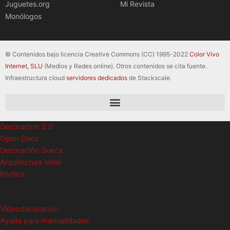
Juguetes.org
Mi Revista
Monólogos
© Contenidos bajo licencia Creative Commons (CC) 1995-2022
Color Vivo
Internet, SLU
(Medios y Redes online). Otros contenidos se cita fuente.
Infraestructura cloud
servidores dedicados
de Stackscale.
Decoracion 2.0
Open Deco
Decoración Sueca
Arquitectura Ideal
Pórtico
Videodecoración
Ayuda para manualidades