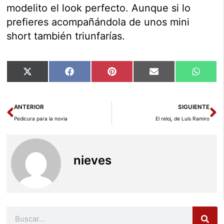
modelito el look perfecto. Aunque si lo
prefieres acompañándola de unos mini
short también triunfarías.
Compartir
Compartir
Compartir
Compartir
Compar
X
Facebook
Pinterest
Email
Whats
en
en
en
en
en
(Twitter)
Ant
Si
ANTERIOR
SIGUIENTE
Pedicura para la novia
El reloj, de Luis Ramiro
nieves
Buscar