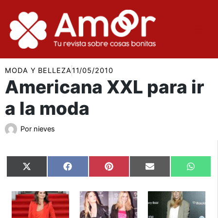
Ir
al
contenido
MODA Y BELLEZA
11/05/2010
Americana XXL para ir
a la moda
Por
nieves
Compartir
Compartir
Compartir
Compartir
Compar
X
Facebook
Pinterest
Email
Whats
en
en
en
en
en
(Twitter)