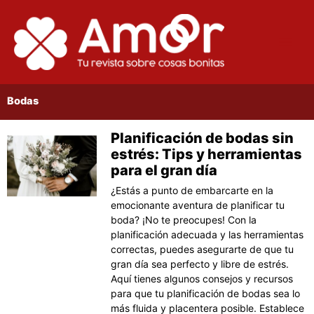
Ir
al
contenido
Bodas
Planificación de bodas sin
Página
Página
Página
Página
Página
estrés: Tips y herramientas
para el gran día
¿Estás a punto de embarcarte en la
emocionante aventura de planificar tu
boda? ¡No te preocupes! Con la
planificación adecuada y las herramientas
correctas, puedes asegurarte de que tu
gran día sea perfecto y libre de estrés.
Aquí tienes algunos consejos y recursos
para que tu planificación de bodas sea lo
más fluida y placentera posible. Establece