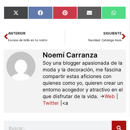
Compartir
Compartir
Compartir
Compartir
Compar
X
Facebook
Pinterest
Email
Whats
en
en
en
en
en
(Twitter)
Ant
Si
ANTERIOR
SIGUIENTE
Exceso de brillo en tu rostro
Navidad. Catálogo Asos
Noemí Carranza
Soy una blogger apasionada de la
moda y la decoración, me fascina
compartir estas aficiones con
quienes como yo, quieren crear un
entorno acogedor y atractivo en el
que disfrutar de la vida. →
Web
|
Twitter
|<a
Buscar