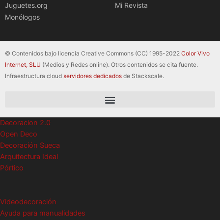
Juguetes.org
Mi Revista
Monólogos
© Contenidos bajo licencia Creative Commons (CC) 1995-2022
Color Vivo
Internet, SLU
(Medios y Redes online). Otros contenidos se cita fuente.
Infraestructura cloud
servidores dedicados
de Stackscale.
Decoracion 2.0
Open Deco
Decoración Sueca
Arquitectura Ideal
Pórtico
Videodecoración
Ayuda para manualidades