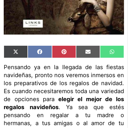
Compartir
Compartir
Compartir
Compartir
Compar
X
Facebook
Pinterest
Email
Whats
en
en
en
en
en
(Twitter)
Pensando ya en la llegada de las fiestas
navideñas, pronto nos veremos inmersos en
los preparativos de los regalos de navidad.
Es cuando necesitaremos toda una variedad
de opciones para
elegir el mejor de los
regalos navideños
. Ya sea que estés
pensando en regalar a tu madre o
hermanas, a tus amigas o al amor de tu