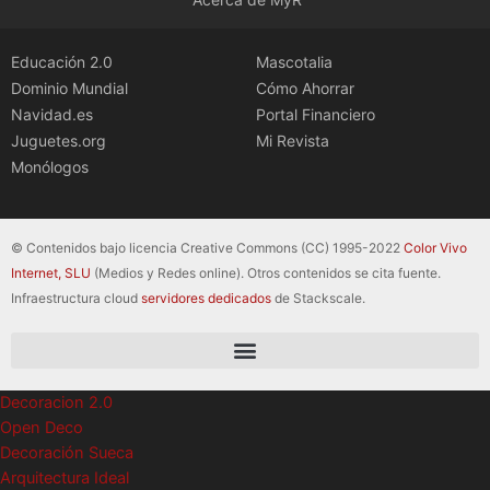
Educación 2.0
Mascotalia
Dominio Mundial
Cómo Ahorrar
Navidad.es
Portal Financiero
Juguetes.org
Mi Revista
Monólogos
© Contenidos bajo licencia Creative Commons (CC) 1995-2022
Color Vivo
Internet, SLU
(Medios y Redes online). Otros contenidos se cita fuente.
Infraestructura cloud
servidores dedicados
de Stackscale.
Decoracion 2.0
Open Deco
Decoración Sueca
Arquitectura Ideal