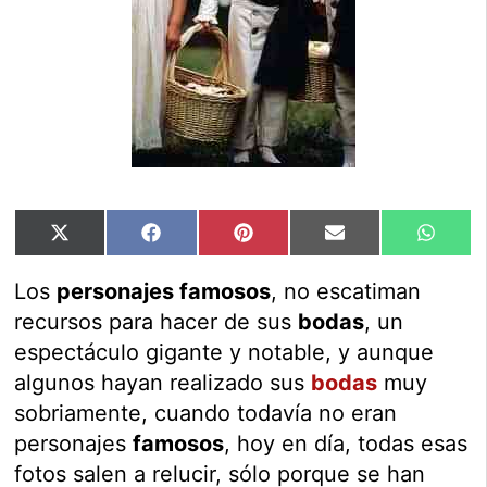
Compartir
Compartir
Compartir
Compartir
Compar
X
Facebook
Pinterest
Email
Whats
en
en
en
en
en
(Twitter)
Los
personajes famosos
, no escatiman
recursos para hacer de sus
bodas
, un
espectáculo gigante y notable, y aunque
algunos hayan realizado sus
bodas
muy
sobriamente, cuando todavía no eran
personajes
famosos
, hoy en día, todas esas
fotos salen a relucir, sólo porque se han