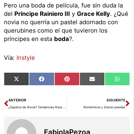
Pero una boda de película, fue sin duda la
del
Príncipe Rainiero III
y
Grace Kelly
. ¿Qué
novia no querría un pastel adornado con
querubines como el que tuvieron los
príncipes en esta
boda
?.
Vía:
Instyle
Compartir
Compartir
Compartir
Compartir
Compar
X
Facebook
Pinterest
Email
Whats
en
en
en
en
en
(Twitter)
Ant
Si
ANTERIOR
SIGUIENTE
¿Zapatos de Novia? Tendencias Rosa Clará
Románticas y Dulces poesías
FabiolaPezoa