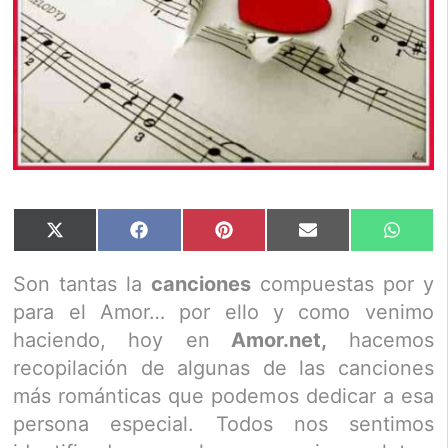
Compartir
Compartir
Compartir
Compartir
Compar
X
Facebook
Pinterest
Email
Whats
en
en
en
en
en
(Twitter)
Son tantas la
canciones
compuestas por y
para el Amor… por ello y como venimo
haciendo, hoy en
Amor.net,
hacemos
recopilación de algunas de las canciones
más románticas que podemos dedicar a esa
persona especial. Todos nos sentimos