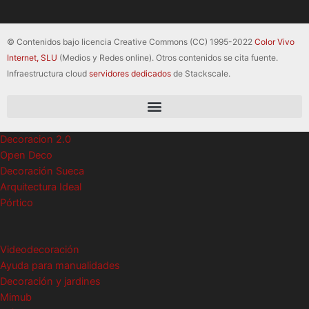
© Contenidos bajo licencia Creative Commons (CC) 1995-2022
Color Vivo
Internet, SLU
(Medios y Redes online). Otros contenidos se cita fuente.
Infraestructura cloud
servidores dedicados
de Stackscale.
Decoracion 2.0
Open Deco
Decoración Sueca
Arquitectura Ideal
Pórtico
Videodecoración
Ayuda para manualidades
Decoración y jardines
Mimub