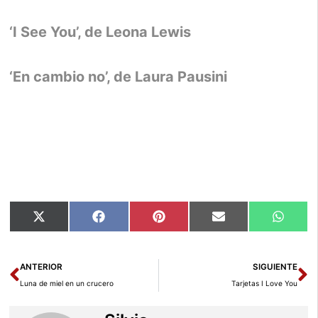
‘I See You’, de Leona Lewis
‘En cambio no’, de Laura Pausini
Compartir
Compartir
Compartir
Compartir
Compar
X
Facebook
Pinterest
Email
Whats
en
en
en
en
en
(Twitter)
Ant
Si
ANTERIOR
SIGUIENTE
Luna de miel en un crucero
Tarjetas I Love You