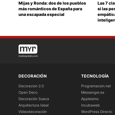
Mijas y Ronda: dos de los pueblos
Las 7 cl
más románticos de España para
si las p
una escapada especial
empática
intelige
DECORACIÓN
TECNOLOGÍA
Decoracion 2.0
Programacion.net
Open Deco
Messenger.es
Decoración Sueca
Appleismo
Arquitectura Ideal
Incubaweb
Videodecoración
WordPress Directo