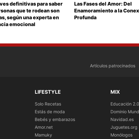
aves definitivas para saber
Las Fases del Amor: Del
ersonas que te rodean son
Enamoramiento a la Conex
s, según una experta en
Profunda
ncia emocional
Artículos patrocinados
LIFESTYLE
MIX
Solo Recetas
Educación 2.
Estás de moda
Dominio Mund
Bebés y embarazos
Navidad.es
Amor.net
Juguetes.org
Mamuky
Monólogos