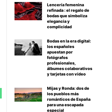
Lencería femenina
refinada : el regalo de
bodas que simboliza
elegancia y
complicidad
Bodas en la era digital:
los españoles
apuestan por
fotógrafos
profesionales,
álbumes colaborativos
y tarjetas con vídeo
Mijas y Ronda: dos de
los pueblos más
románticos de España
para una escapada
Siguiente
especial