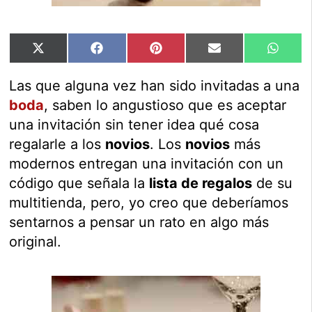
Compartir
Compartir
Compartir
Compartir
Compar
X
Facebook
Pinterest
Email
Whats
en
en
en
en
en
(Twitter)
Las que alguna vez han sido invitadas a una
boda
, saben lo angustioso que es aceptar
una invitación sin tener idea qué cosa
regalarle a los
novios
. Los
novios
más
modernos entregan una invitación con un
código que señala la
lista de regalos
de su
multitienda, pero, yo creo que deberíamos
sentarnos a pensar un rato en algo más
original.