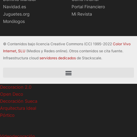
Navidad.es
Portal Financiero
Juguetes.org
Mi Revista
Monólogos
© Contenidos bajo licencia Creative Commons (CC) 1995-2022
Color Vivo
Internet, SLU
(Medios y Redes online). Otros contenidos se cita fuente.
Infraestructura cloud
servidores dedicados
de Stackscale.
Decoracion 2.0
Open Deco
Decoración Sueca
Arquitectura Ideal
Pórtico
Videodecoración