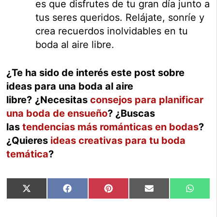
es que disfrutes de tu gran día junto a
tus seres queridos. Relájate, sonríe y
crea recuerdos inolvidables en tu
boda al aire libre.
¿Te ha sido de interés este post sobre
ideas para una boda al aire
libre?
¿Necesitas
consejos para planificar
una boda de ensueño
? ¿Buscas
las
tendencias más románticas en bodas
?
¿Quieres
ideas creativas para tu boda
temática
?
Compartir
Compartir
Compartir
Compartir
Compar
X
Facebook
Pinterest
Email
Whats
en
en
en
en
en
(Twitter)