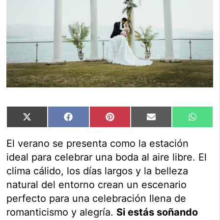
Compartir
Compartir
Compartir
Compartir
Compar
X
Facebook
Pinterest
Email
Whats
en
en
en
en
en
(Twitter)
El verano se presenta como la estación
ideal para celebrar una boda al aire libre. El
clima cálido, los días largos y la belleza
natural del entorno crean un escenario
perfecto para una celebración llena de
romanticismo y alegría.
Si estás soñando