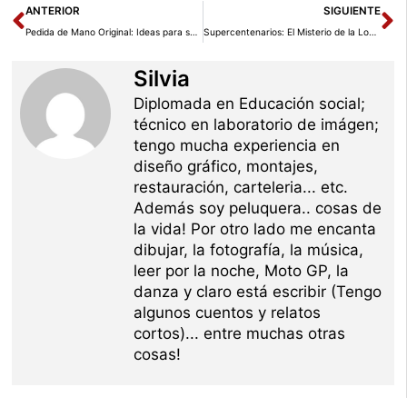
Ant
Si
ANTERIOR
SIGUIENTE
Pedida de Mano Original: Ideas para sorprender a tu pareja
Supercentenarios: El Misterio de la Longevidad Humana
Silvia
Diplomada en Educación social;
técnico en laboratorio de imágen;
tengo mucha experiencia en
diseño gráfico, montajes,
restauración, carteleria... etc.
Además soy peluquera.. cosas de
la vida! Por otro lado me encanta
dibujar, la fotografía, la música,
leer por la noche, Moto GP, la
danza y claro está escribir (Tengo
algunos cuentos y relatos
cortos)... entre muchas otras
cosas!