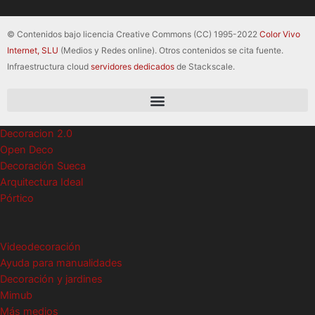
© Contenidos bajo licencia Creative Commons (CC) 1995-2022
Color Vivo
Internet, SLU
(Medios y Redes online). Otros contenidos se cita fuente.
Infraestructura cloud
servidores dedicados
de Stackscale.
Decoracion 2.0
Open Deco
Decoración Sueca
Arquitectura Ideal
Pórtico
Videodecoración
Ayuda para manualidades
Decoración y jardines
Mimub
Más medios