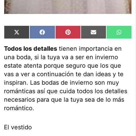
Compartir
Compartir
Compartir
Compartir
Compar
X
Facebook
Pinterest
Email
Whats
en
en
en
en
en
(Twitter)
Todos los detalles
tienen importancia en
una boda, si la tuya va a ser en invierno
estate atenta porque seguro que los que
vas a ver a continuación te dan ideas y te
inspiran. Las bodas de invierno son muy
románticas así que cuida todos los detalles
necesarios para que la tuya sea de lo más
romántico.
El vestido