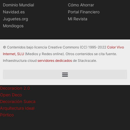
Dominio Mundial
Cómo Ahorrar
Navidad.es
Portal Financiero
Juguetes.org
Mi Revista
Monólogos
© Contenidos bajo licencia Creative Commons (CC) 1995-2022
Color Vivo
Internet, SLU
(Medios y Redes online). Otros contenidos se cita fuente.
Infraestructura cloud
servidores dedicados
de Stackscale.
Decoracion 2.0
Open Deco
Decoración Sueca
Arquitectura Ideal
Pórtico