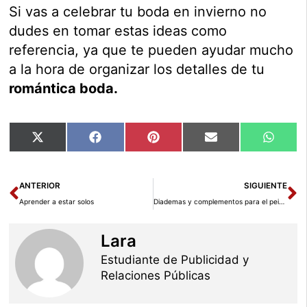
Si vas a celebrar tu boda en invierno no
dudes en tomar estas ideas como
referencia, ya que te pueden ayudar mucho
a la hora de organizar los detalles de tu
romántica boda.
Compartir
Compartir
Compartir
Compartir
Compar
X
Facebook
Pinterest
Email
Whats
en
en
en
en
en
(Twitter)
Ant
Si
ANTERIOR
SIGUIENTE
Aprender a estar solos
Diademas y complementos para el peinado de la novia
Lara
Estudiante de Publicidad y
Relaciones Públicas