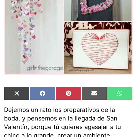
Compartir
Compartir
Compartir
Compartir
Compar
X
Facebook
Pinterest
Email
Whats
en
en
en
en
en
(Twitter)
Dejemos un rato los preparativos de la
boda, y pensemos en la llegada de San
Valentín, porque tú quieres agasajar a tu
chico a lo grande, crear un ambiente