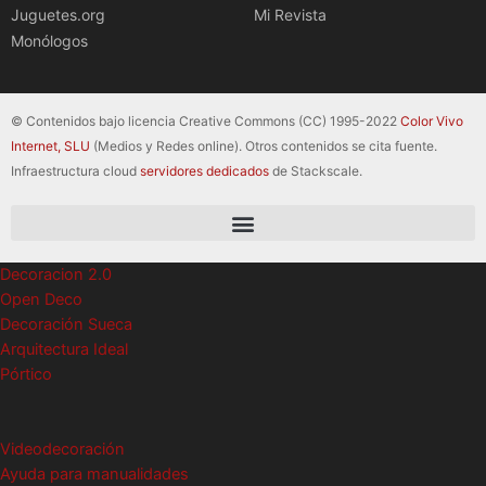
Juguetes.org
Mi Revista
Monólogos
© Contenidos bajo licencia Creative Commons (CC) 1995-2022
Color Vivo
Internet, SLU
(Medios y Redes online). Otros contenidos se cita fuente.
Infraestructura cloud
servidores dedicados
de Stackscale.
Decoracion 2.0
Open Deco
Decoración Sueca
Arquitectura Ideal
Pórtico
Videodecoración
Ayuda para manualidades