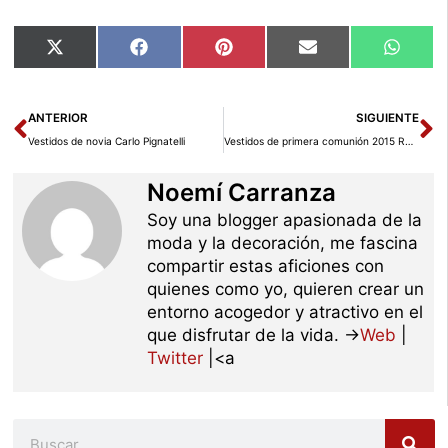
Compartir
Compartir
Compartir
Compartir
Compar
X
Facebook
Pinterest
Email
Whats
en
en
en
en
en
(Twitter)
Ant
Si
ANTERIOR
SIGUIENTE
Vestidos de novia Carlo Pignatelli
Vestidos de primera comunión 2015 Rosa Clará First
Noemí Carranza
Soy una blogger apasionada de la
moda y la decoración, me fascina
compartir estas aficiones con
quienes como yo, quieren crear un
entorno acogedor y atractivo en el
que disfrutar de la vida. →
Web
|
Twitter
|<a
Buscar