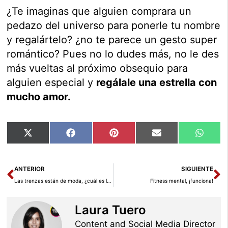
¿Te imaginas que alguien comprara un
pedazo del universo para ponerle tu nombre
y regalártelo? ¿no te parece un gesto super
romántico? Pues no lo dudes más, no le des
más vueltas al próximo obsequio para
alguien especial y
regálale una estrella con
mucho amor.
Compartir
Compartir
Compartir
Compartir
Compar
X
Facebook
Pinterest
Email
Whats
en
en
en
en
en
(Twitter)
Ant
Si
ANTERIOR
SIGUIENTE
Las trenzas están de moda, ¿cuál es la tuya?
Fitness mental, ¡funciona!
Laura Tuero
Content and Social Media Director