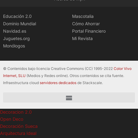
Educación 2.0
Mascotalia
Dominio Mundial
Cómo Ahorrar
Navidad.es
Portal Financiero
Juguetes.org
Mi Revista
Monólogos
© Contenidos bajo licencia Creative Commons (CC) 1995-2022
Color Vivo
Internet, SLU
(Medios y Redes online). Otros contenidos se cita fuente.
Infraestructura cloud
servidores dedicados
de Stackscale.
Decoracion 2.0
Open Deco
Decoración Sueca
Arquitectura Ideal