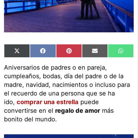
Compartir
Compartir
Compartir
Compartir
Compar
X
Facebook
Pinterest
Email
Whats
en
en
en
en
en
(Twitter)
Aniversarios de padres o en pareja,
cumpleaños, bodas, día del padre o de la
madre, navidad, nacimientos o incluso para
el recuerdo de una persona que se ha
ido,
comprar una estrella
puede
convertirse en el
regalo de amor
más
bonito del mundo.