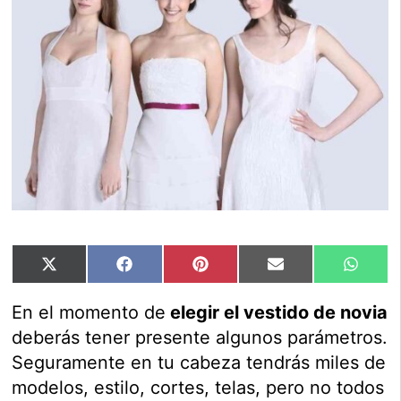
Compartir
Compartir
Compartir
Compartir
Compar
X
Facebook
Pinterest
Email
Whats
en
en
en
en
en
(Twitter)
En el momento de
elegir el vestido de novia
deberás tener presente algunos parámetros.
Seguramente en tu cabeza tendrás miles de
modelos, estilo, cortes, telas, pero no todos