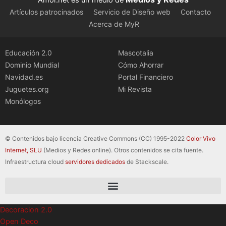
Artículos patrocinados
Servicio de Diseño web
Contacto
Acerca de MyR
Educación 2.0
Mascotalia
Dominio Mundial
Cómo Ahorrar
Navidad.es
Portal Financiero
Juguetes.org
Mi Revista
Monólogos
© Contenidos bajo licencia Creative Commons (CC) 1995-2022
Color Vivo
Internet, SLU
(Medios y Redes online). Otros contenidos se cita fuente.
Infraestructura cloud
servidores dedicados
de Stackscale.
Decoracion 2.0
Open Deco