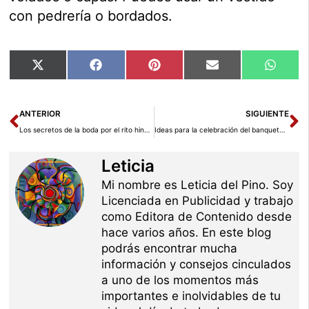
con pedrería o bordados.
Compartir
Compartir
Compartir
Compartir
Compar
X
Facebook
Pinterest
Email
Whats
en
en
en
en
en
(Twitter)
Ant
Si
ANTERIOR
SIGUIENTE
Los secretos de la boda por el rito hindú (Parte II)
Ideas para la celebración del banquete de tu boda
Leticia
Mi nombre es Leticia del Pino. Soy
Licenciada en Publicidad y trabajo
como Editora de Contenido desde
hace varios años. En este blog
podrás encontrar mucha
información y consejos cinculados
a uno de los momentos más
importantes e inolvidables de tu