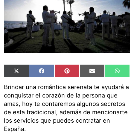
Compartir
Compartir
Compartir
Compartir
Compar
X
Facebook
Pinterest
Email
Whats
en
en
en
en
en
(Twitter)
Brindar una romántica serenata te ayudará a
conquistar el corazón de la persona que
amas, hoy te contaremos algunos secretos
de esta tradicional, además de mencionarte
los servicios que puedes contratar en
España.