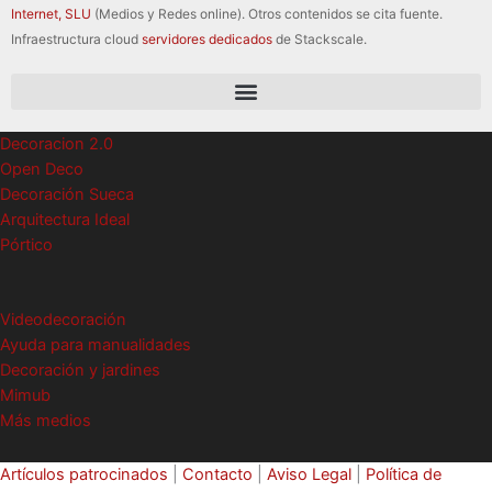
Internet, SLU
(Medios y Redes online). Otros contenidos se cita fuente.
Infraestructura cloud
servidores dedicados
de Stackscale.
Decoracion 2.0
Open Deco
Decoración Sueca
Arquitectura Ideal
Pórtico
Videodecoración
Ayuda para manualidades
Decoración y jardines
Mimub
Más medios
Artículos patrocinados
|
Contacto
|
Aviso Legal
|
Política de