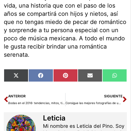
vida, una historia que con el paso de los
años se compartirá con hijos y nietos, así
que no tengas miedo de pecar de romántico
y sorprende a tu persona especial con un
poco de música mexicana. A todo el mundo
le gusta recibir brindar una romántica
serenata.
Compartir
Compartir
Compartir
Compartir
Compar
X
Facebook
Pinterest
Email
Whats
en
en
en
en
en
(Twitter)
Ant
Si
ANTERIOR
SIGUIENTE
Bodas en el 2016: tendencias, mitos, tips
Consigue las mejores fotografías de una boda
Leticia
Mi nombre es Leticia del Pino. Soy