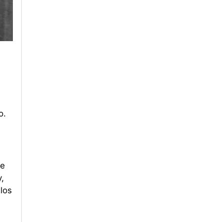
o.
de
,
los