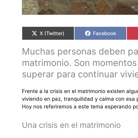
Compartir
Compartir
Compartir
Compartir
en
en
en
en
X (Twitter)
Facebook
Muchas personas deben pasa
matrimonio. Son momentos m
superar para continuar vivi
Frente a la crisis en el matrimonio existen al
viviendo en paz, tranquilidad y calma con esa 
Hoy nos referiremos a este tema esperando po
Una crisis en el matrimonio