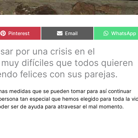
Compartir
Compartir
Compartir
Compartir
Compartir
Compartir
en
en
en
en
en
en
Pinterest
Email
WhatsApp
r por una crisis en el
uy difíciles que todos quieren
endo felices con sus parejas.
gunas medidas que se pueden tomar para así continuar
persona tan especial que hemos elegido para toda la vi
der ser de ayuda para atravesar el mal momento.