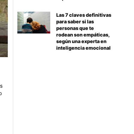
Las 7 claves definitivas
para saber si las
personas que te
rodean son empáticas,
según una experta en
inteligencia emocional
es
o