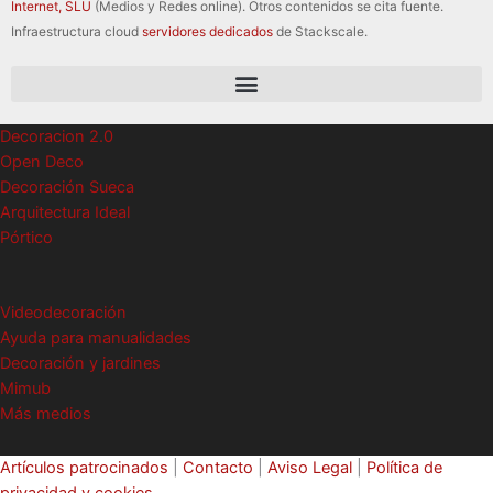
Internet, SLU
(Medios y Redes online). Otros contenidos se cita fuente.
Infraestructura cloud
servidores dedicados
de Stackscale.
Decoracion 2.0
Open Deco
Decoración Sueca
Arquitectura Ideal
Pórtico
Videodecoración
Ayuda para manualidades
Decoración y jardines
Mimub
Más medios
Artículos patrocinados
|
Contacto
|
Aviso Legal
|
Política de