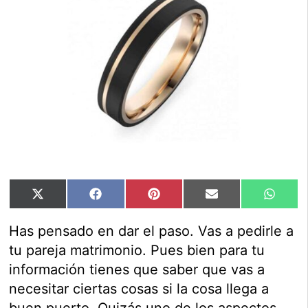
Compartir
Compartir
Compartir
Compartir
Compar
X
Facebook
Pinterest
Email
Whats
en
en
en
en
en
(Twitter)
Has pensado en dar el paso. Vas a pedirle a
tu pareja matrimonio. Pues bien para tu
información tienes que saber que vas a
necesitar ciertas cosas si la cosa llega a
buen puerto. Quizás uno de los aspectos