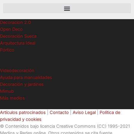
Decoracion 2.0
Open Deco
Decoración Sueca
Arquitectura Ideal
Pórtico
Videodecoración
Ayuda para manualidades
Decoración y jardines
Mimub
Más medios
Artículos patrocinados
|
Contacto
|
Aviso Legal
|
Política de
privacidad y cookies
© Contenidos bajo licencia Creative Commons (CC) 1995-2021
Medios y Redes online. Otros contenidos se cita fuente.