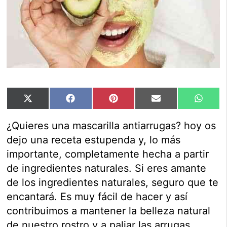
Compartir
Compartir
Compartir
Compartir
Compar
X
Facebook
Pinterest
Email
Whats
en
en
en
en
en
(Twitter)
¿Quieres una mascarilla antiarrugas? hoy os
dejo una receta estupenda y, lo más
importante, completamente hecha a partir
de ingredientes naturales. Si eres amante
de los ingredientes naturales, seguro que te
encantará. Es muy fácil de hacer y así
contribuimos a mantener la belleza natural
de nuestro rostro y a paliar las arrugas.