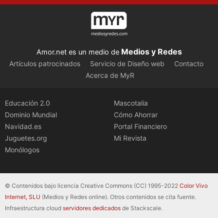
Medios y Redes
Amor.net es un medio de
Artículos patrocinados
Servicio de Diseño web
Contacto
Acerca de MyR
Educación 2.0
Mascotalia
Dominio Mundial
Cómo Ahorrar
Navidad.es
Portal Financiero
Juguetes.org
Mi Revista
Monólogos
© Contenidos bajo licencia Creative Commons (CC) 1995-2022
Color Vivo
Internet, SLU
(Medios y Redes online). Otros contenidos se cita fuente.
Infraestructura cloud
servidores dedicados
de Stackscale.