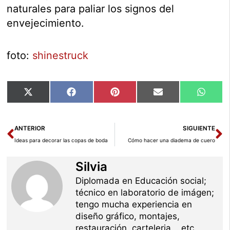
naturales para paliar los signos del
envejecimiento.
foto:
shinestruck
Compartir
Compartir
Compartir
Compartir
Compar
X
Facebook
Pinterest
Email
Whats
en
en
en
en
en
(Twitter)
Ant
Si
ANTERIOR
SIGUIENTE
Ideas para decorar las copas de boda
Cómo hacer una diadema de cuero
Silvia
Diplomada en Educación social;
técnico en laboratorio de imágen;
tengo mucha experiencia en
diseño gráfico, montajes,
restauración, carteleria... etc.