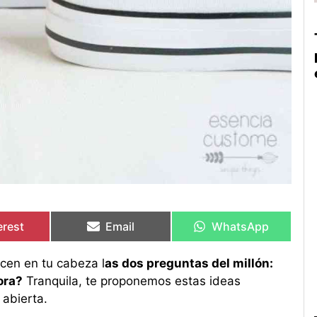
artir
artir
Compartir
Compartir
Compartir
Compartir
en
en
en
en
erest
Email
WhatsApp
cen en tu cabeza l
as dos preguntas del millón:
ora?
Tranquila, te proponemos estas ideas
 abierta.