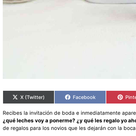
Compartir
Compartir
Compartir
Compartir
Comp
Comp
en
en
en
en
en
en
X (Twitter)
Facebook
Pint
Recibes la invitación de boda e inmediatamente apare
¿qué leches voy a ponerme? ¿y qué les regalo yo ah
de regalos para los novios que les dejarán con la boca