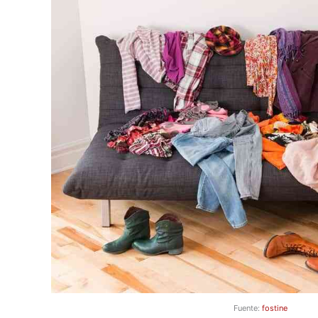
Fuente:
fostine