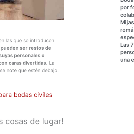
por f
colab
Mijas
romá
espec
n las que se introducen
Las 7
s pueden ser restos de
perso
 suyas personales o
una e
on caras divertidas.
La
se note que estén debajo.
para bodas civiles
s cosas de lugar!