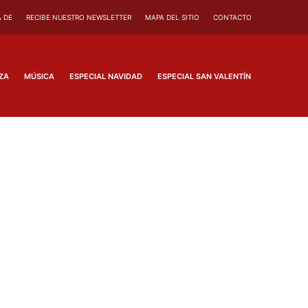
 DE
RECIBE NUESTRO NEWSLETTER
MAPA DEL SITIO
CONTACTO
ZA
MÚSICA
ESPECIAL NAVIDAD
ESPECIAL SAN VALENTÍN