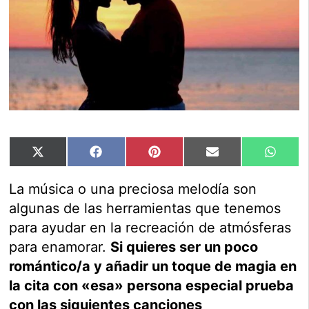
Compartir
Compartir
Compartir
Compartir
Compar
X
Facebook
Pinterest
Email
Whats
en
en
en
en
en
(Twitter)
La música o una preciosa melodía son
algunas de las herramientas que tenemos
para ayudar en la recreación de atmósferas
para enamorar.
Si quieres ser un poco
romántico/a y añadir un toque de magia en
la cita con «esa» persona especial prueba
con las siguientes canciones