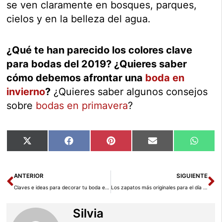
se ven claramente en bosques, parques,
cielos y en la belleza del agua.
¿Qué te han parecido los colores clave
para bodas del 2019? ¿Quieres saber
cómo debemos afrontar una
boda en
invierno
?
¿Quieres saber algunos consejos
sobre
bodas en primavera
?
Compartir
Compartir
Compartir
Compartir
Compar
X
Facebook
Pinterest
Email
Whats
en
en
en
en
en
(Twitter)
Ant
Si
ANTERIOR
SIGUIENTE
Claves e ideas para decorar tu boda en invierno
Los zapatos más originales para el día de tu boda
Silvia