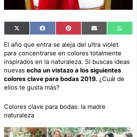
Compartir
Compartir
Compartir
Compartir
Compar
X
Facebook
Pinterest
Email
Whats
en
en
en
en
en
(Twitter)
El año que entra se aleja del ultra violet
para concentrarse en colores totalmente
inspirados en la naturaleza. Si buscas ideas
nuevas
echa un vistazo a los siguientes
colores clave para bodas 2019.
¿Cuál de
ellos te gusta más?
Colores clave para bodas: la madre
naturaleza