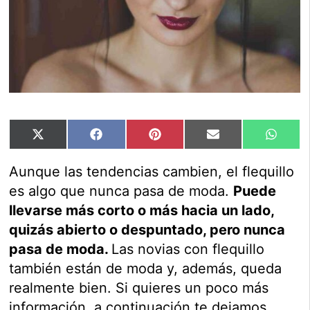
Compartir
Compartir
Compartir
Compartir
Compar
X
Facebook
Pinterest
Email
Whats
en
en
en
en
en
(Twitter)
Aunque las tendencias cambien, el flequillo
es algo que nunca pasa de moda.
Puede
llevarse más corto o más hacia un lado,
quizás abierto o despuntado, pero nunca
pasa de moda.
Las novias con flequillo
también están de moda y, además, queda
realmente bien. Si quieres un poco más
información, a continuación te dejamos