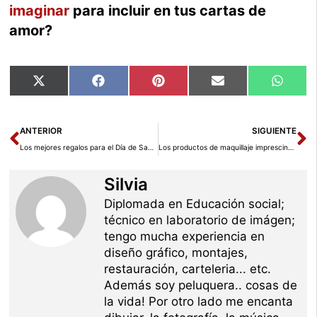
imaginar
para incluir en tus cartas de
amor?
Compartir
Compartir
Compartir
Compartir
Compar
X
Facebook
Pinterest
Email
Whats
en
en
en
en
en
(Twitter)
Ant
Si
ANTERIOR
SIGUIENTE
Los mejores regalos para el Día de San Valentín
Los productos de maquillaje imprescindibles en tu neceser
Silvia
Diplomada en Educación social;
técnico en laboratorio de imágen;
tengo mucha experiencia en
diseño gráfico, montajes,
restauración, carteleria... etc.
Además soy peluquera.. cosas de
la vida! Por otro lado me encanta