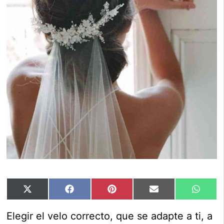
Compartir
Compartir
Compartir
Compartir
Compar
X
Facebook
Pinterest
Email
Whats
en
en
en
en
en
(Twitter)
Elegir el velo correcto, que se adapte a ti, a