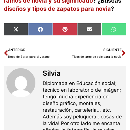
ramos de novia y su significado
? ¿Buscas
diseños y tipos de zapatos para novia
?
Compartir
Compartir
Compartir
Compartir
Compar
X
Facebook
Pinterest
Email
Whats
en
en
en
en
en
(Twitter)
Ant
Si
ANTERIOR
SIGUIENTE
Ropa de Sarar para el verano
Tipos de largo de velo para la novia
Silvia
Diplomada en Educación social;
técnico en laboratorio de imágen;
tengo mucha experiencia en
diseño gráfico, montajes,
restauración, carteleria... etc.
Además soy peluquera.. cosas de
la vida! Por otro lado me encanta