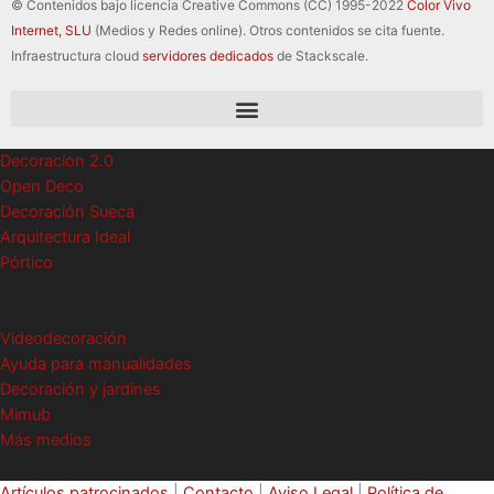
© Contenidos bajo licencia Creative Commons (CC) 1995-2022
Color Vivo
Internet, SLU
(Medios y Redes online). Otros contenidos se cita fuente.
Infraestructura cloud
servidores dedicados
de Stackscale.
Decoracion 2.0
Open Deco
Decoración Sueca
Arquitectura Ideal
Pórtico
Videodecoración
Ayuda para manualidades
Decoración y jardines
Mimub
Más medios
Artículos patrocinados
|
Contacto
|
Aviso Legal
|
Política de